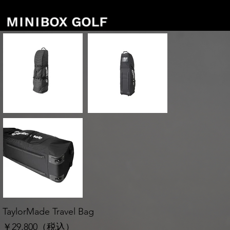
TaylorMade Travel Bag
￥29,800（税込）