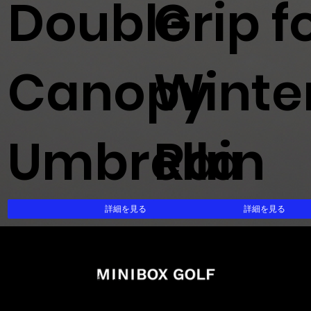
Double
Grip f
Canopy
Winte
Umbrella
Rain
詳細を見る
詳細を見る
info@miniboxgolf.com
027-388-0707
988-1 Shimano Takasaki Gunma