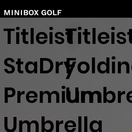
Titleist
Titleis
StaDry
Foldi
Premium
Umbre
Umbrella