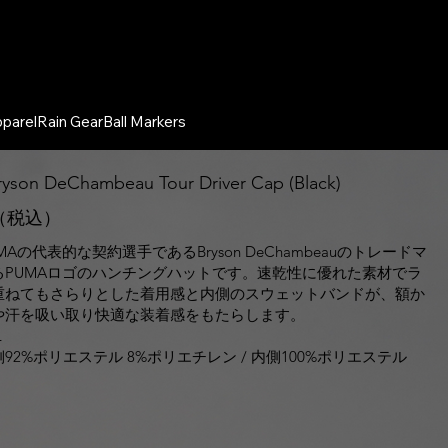
parel
Rain Gear
Ball Markers
yson DeChambeau Tour Driver Cap (Black)
0（税込）
MAの代表的な契約選手であるBryson DeChambeauのトレードマ
るPUMAロゴのハンチングハットです。速乾性に優れた素材でラ
重ねてもさらりとした着用感と内側のスウェットバンドが、額か
や汗を吸い取り快適な装着感をもたらします。
L
92%ポリエステル 8%ポリエチレン / 内側100%ポリエステル