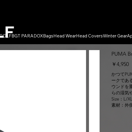
 GOLF
BGT PARADOX
Bags
Head Wear
Head Covers
Winter Gear
Ap
PUMA Br
￥4,95
かつてPU
ークであ
ウンドを
らの湿気
Size：L/X
素材：外側