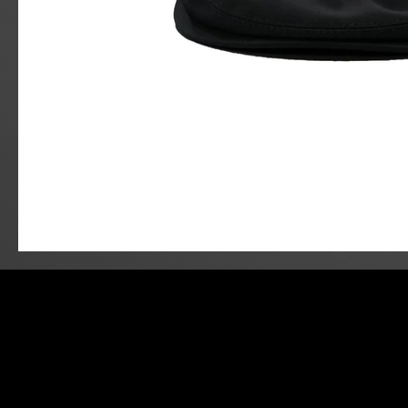
info@minibo
027-388-070
988-1 Shim