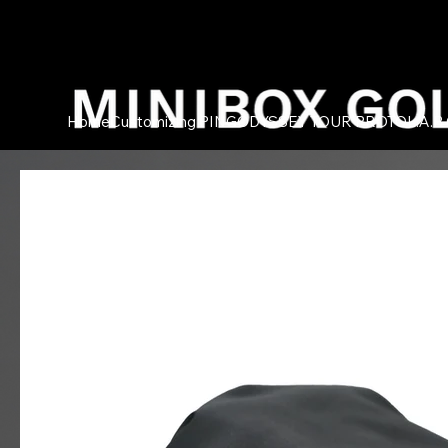
Home
Customizing PING
ODYSSEY TOUR PROTO
L.A.B