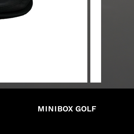
xgolf.com
7
ano Takasaki Gunma