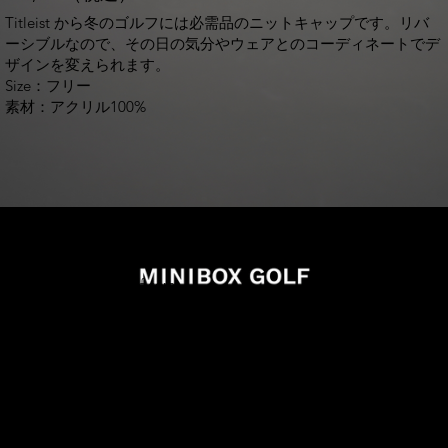
Titleist から冬のゴルフには必需品のニットキャップです。リバ
ーシブルなので、その日の気分やウェアとのコーディネートでデ
ザインを変えられます。
Size：フリー
素材：アクリル100%
info@miniboxgolf.com
027-388-0707
988-1 Shimano Takasaki Gunma
買い物カゴを確認する
オンラインショッピング利用規則
特定商取引法に基づく表記
お支払い・配送について