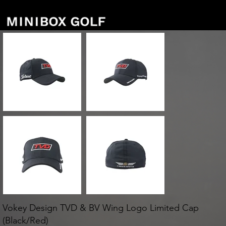
Vokey Design TVD & BV Wing Logo Limited Cap
(Black/Red)