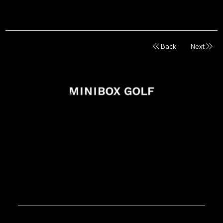
​総重量
552.2g
Back
Next
info@miniboxgolf.com
027-388-0707
988-1 Shimano Takasaki Gunma
買い物カゴを確認する
オンラインショッピング利用規則
特定商取引法に基づく表記
お支払い・配送について
© MINIBOX GOLF