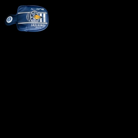
￥184,800（税込）
49%OFF-90,552
￥94,248（税込）
コンパクトながら高い慣性モーメントを持ち、白と黒の太いライン
が、ターゲットラインに対してフェースがスクエアになっているか
を強烈に意識させてくれます。そして白黒のラインがストローク中
の残像として残るため、ヘッドを真っすぐ引いて真っすぐ出す軌道
をイメージしやすくなります。
ツアー支給品の証である「TCシリアル」が印字されています。