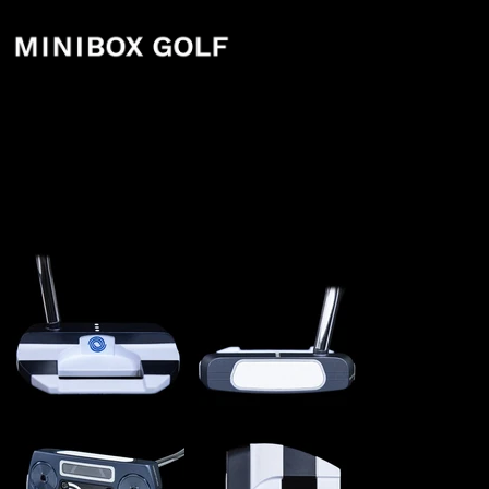
Ai-ONE
ODYSSEY Ai-ONE JAILBIRD
MINI Double Bend With 3 Dots
Sight Line TC-serial Prototype