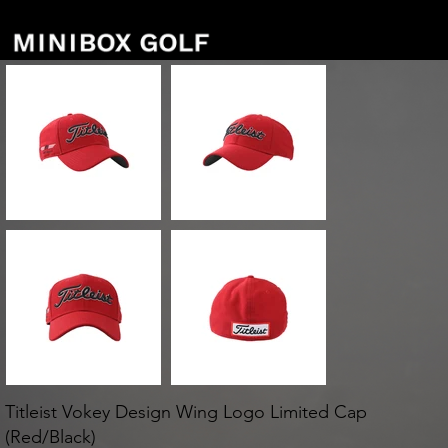
Titleist Vokey Design Wing Logo Limited Cap
(Red/Black)