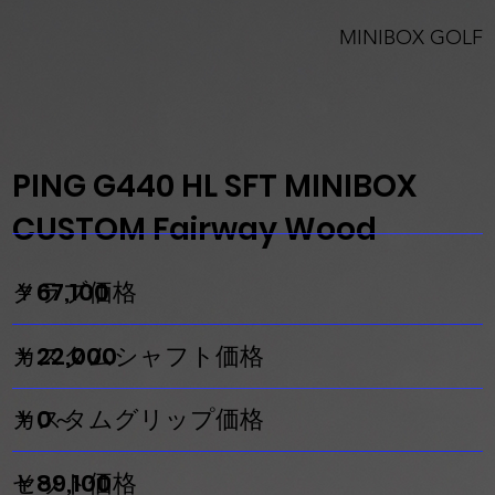
MINIBOX GOLF
PING G440 HL SFT MINIBOX
CUSTOM Fairway Wood
​クラブ価格
￥67,100
カスタムシャフト価格
￥22,000
￥0～
カスタムグリップ価格
￥89,100
​セット価格