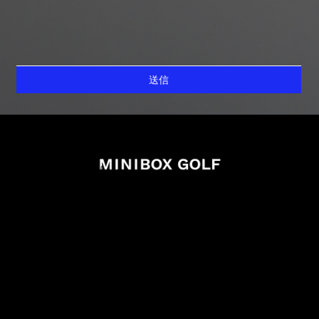
送信
info@miniboxgolf.com
027-388-0707
988-1 Shimano Takasaki Gunma
買い物カゴを確認する
オンラインショッピング利用規則
特定商取引法に基づく表記
お支払い・配送について