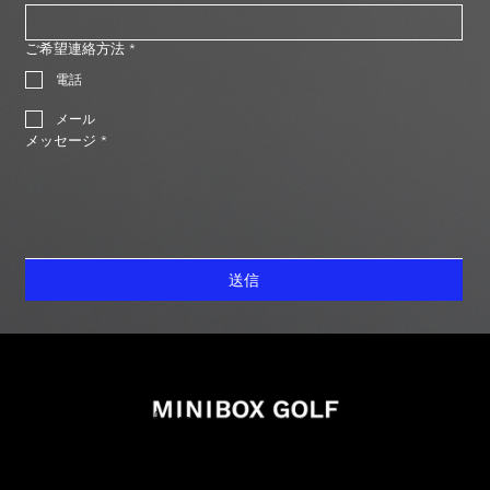
ご希望連絡方法
*
電話
メール
メッセージ
*
送信
info@miniboxgolf.com
027-388-0707
988-1 Shimano Takasaki Gunma