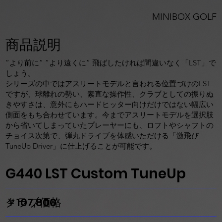
MINIBOX GOLF
商品説明
”より前に” ”より遠くに” 飛ばしたければ間違いなく「LST」で
しょう。
シリーズの中ではアスリートモデルと言われる位置づけのLST
ですが、球離れの勢い、素直な操作性、クラブとしての振りぬ
きやすさは、意外にもハードヒッター向けだけではない幅広い
側面をもち合わせています。今までアスリートモデルを選択肢
から省いてしまっていたプレーヤーにも、ロフトやシャフトの
チョイス次第で、弾丸ドライブを体感いただける「激飛び
TuneUp Driver」に仕上げることが可能です。
G440 LST Custom TuneUp
​クラブ価格
￥107,800